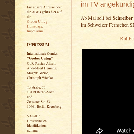
im TV angekündi
Für unsere Adresse oder
die AGBs geht's hier auf
die
Schreiber
Ab Mai soll bei
Grober Unfug-
im Schweizer Fernsehen SRF
Homepage
.
Impressum
Kultbu
IMPRESSUM
Internationale Comics
"Grober Unfug"
GbR Torsten Alisch,
André-Bert Henning,
Magnus Weise,
Christoph Wienke
Torstraße. 75
10119 Berlin-Mitte
und
Zossener Str. 33
10961 Berlin-Kreuzberg
VAT-ID/
Umsatzsteuer-
Identifikations-
nummer: