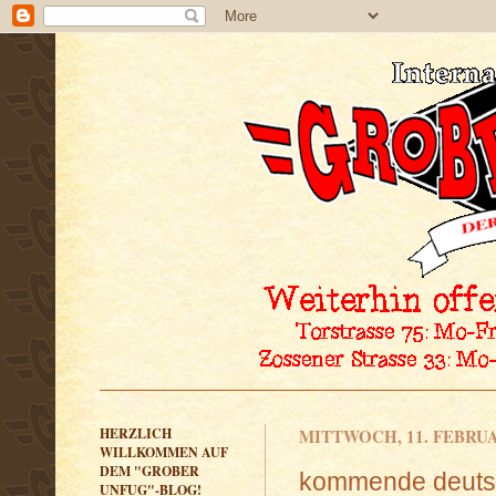
HERZLICH
MITTWOCH, 11. FEBRUA
WILLKOMMEN AUF
DEM "GROBER
kommende deutsc
UNFUG"-BLOG!