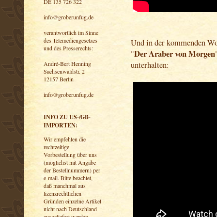
DE 135 726 322
info@groberunfug.de
verantwortlich im Sinne
des Telemediengesetzes
Und in der kommenden Woc
und des Presserechts:
Der Araber von Morgen
"
unterhalten:
André-Bert Henning
Sachsenwaldstr. 2
12157 Berlin
info@groberunfug.de
INFO ZU US-/GB-
IMPORTEN:
Wir empfehlen die
rechtzeitige
Vorbestellung über uns
(möglichst mit Angabe
der Bestellnummern) per
e-mail. Bitte beachtet,
daß manchmal aus
lizenzrechtlichen
Gründen einzelne Artikel
nicht nach Deutschland
ausgeliefert werden